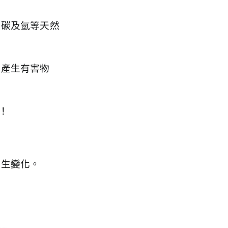
、碳及氫等天然
是產生有害物
！
產生變化。