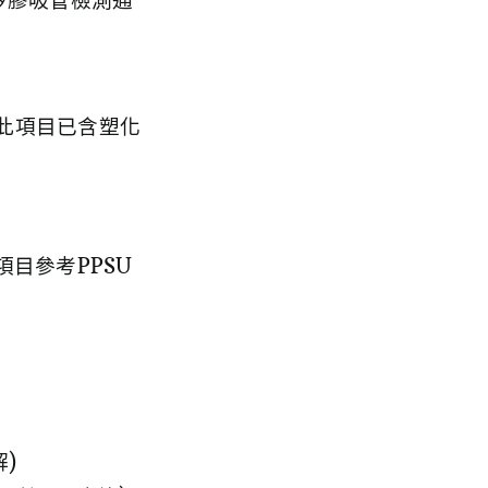
矽膠吸管檢測通
，此項目已含塑化
項目參考PPSU
)