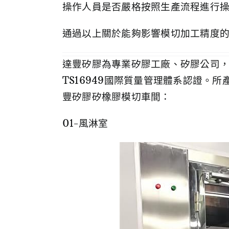
操作人員是否嚴格按照生產流程進行
通過以上關於能夠影響模切加工精度
達豐矽膠為專業矽膠工廠、矽膠公司，
TS16949國際質量管理體系認證。所產
豐矽膠矽橡膠模切車間：
01-風淋室