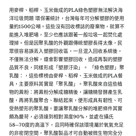
用麥桿、稻桿、玉米做成的PLA綠色塑膠無法解決海
洋垃圾問題 環保署統計，台灣每年可分解塑膠的使用
量約1500公噸。這些沒有回收標誌的廢棄物，就算不
能進入堆肥場，至少也應該跟著一般垃圾一起焚化處
理掉。但是因聚乳酸的外觀跟傳統塑膠長得太像，民
眾很容易誤丟入塑膠回收區，一旦混入回收系統後，
不僅無法分解，還會影響塑膠回收，造成再製的塑膠
品質不良，同樣形成「塑膠汙染」。 「綠色塑膠」聚
乳酸：，這些標榜由麥桿、稻桿、玉米做成的PLA餐
具，主要原料其實是「聚乳酸」。聚乳酸來自這些植
物的澱粉：將澱粉分解成糖精後，讓糖精發酵產生乳
酸，再將乳酸聚合、聯結起來，便形成具有韌性、可
受熱塑形的聚乳酸。要讓聚乳酸分解的堆肥條件其實
頗為嚴苛，必須達到相對濕度90%，並處在攝氏
58─70度的高溫下，且同時確保該環境屬於氧氣充足
的非密閉空間，聚乳酸製品才可自動被微生物完全分