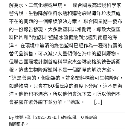
解為水、二氧化碳或甲烷。 聯合國最高環境科學家
警告說，生物降解塑料水瓶和購物袋是海洋垃圾無處
不在的問題的一個錯誤解決方案。 聯合國星期一發布
的一份報告發現，大多數塑料非常耐用，導致大型塑
料碎片和“微塑料”通過水流擴散到北極到南極的海
洋。 在環境中崩潰的綠色塑料已經作為一種可持續的
替代品銷售，可以減少大量傾倒在海中的塑料廢物。
但聯合國環境計劃首席科學家杰奎琳麥格萊德告訴衛
報，這些生物降解塑料不是一個簡單的解決方案。
“這是善意的，但錯誤的。許多塑料標籤可生物降解，
如購物袋，只會在50攝氏度的溫度下分解，這不是海
洋。他們也不漂亮，所以他們會沉下去，所以他們不
會暴露在紫外線下並分解，“她說。 [...]
By
達豐正業
|
2021-03-11
|
矽膠知識
|
0 條評論
閱讀更多