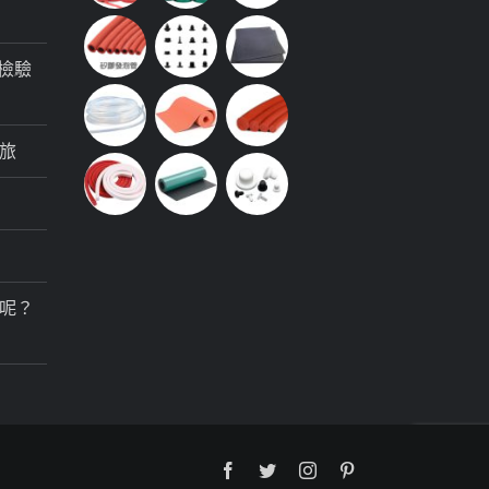
檢驗
旅
呢？
Facebook
Twitter
Instagram
Pinterest