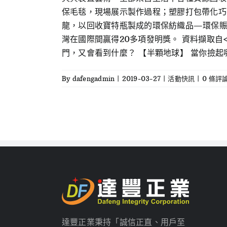
保毛毯，現場展示製作過程；塑膠打包帶化巧
龍，以回收寶特瓶製成的環保紡織品—環保賑
灣在國際間贏得20多項發明獎。 資料擷取自
門，又會看到什麼？ 【半顆地球】 當你撿起
By
dafengadmin
|
2019-03-27
|
活動快訊
|
0 條評
達豐正業秉持「誠信正直、用戶至