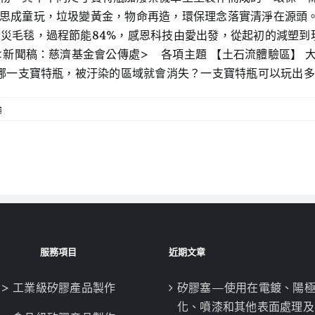
思成童玩，垃圾變黃金，物命再造，環保理念落實清淨在源頭。
災毛毯，過程節能84%，感恩科技由愛出發，從起初的減塑到
<新聞稿：慈濟基金會公傳處> 各項主題 【土石流體驗區】
哪一支寶特瓶，被汙染的區域就會消失？一支寶特瓶可以玩出多少你
論
服務項目
近期文章
> 工業級矽膠產品製作
矽膠塞—使用在電鍍、陽
化、噴漆和其他表面處理及