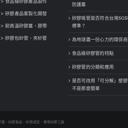
> 食品級矽膠產品製作
防護塞
> 矽膠產品客製化開發
矽膠吸管是否符合台灣SGS
> 耐高溫矽膠塞、膠帶
標準？
> 矽膠包紗管、夾紗管
為地球盡一份心力的環保商
食品級矽膠管的特點
矽膠管的分類和應用
是否可改用「可分解」塑膠
不是那麼簡單
廠 - 矽膠塞・矽膠製品・矽膠成型・專業矽膠工廠