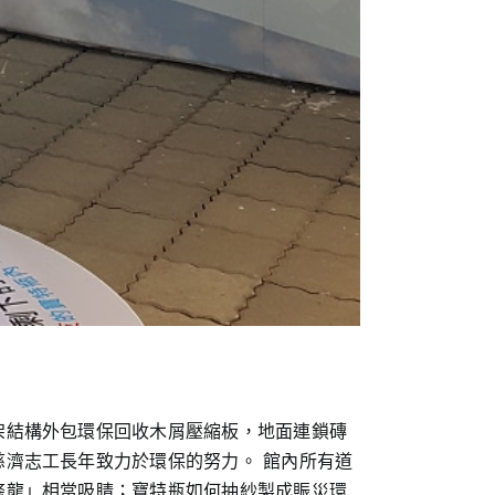
架結構外包環保回收木屑壓縮板，地面連鎖磚
濟志工長年致力於環保的努力。 館內所有道
條龍」相當吸睛；寶特瓶如何抽紗製成賑災環