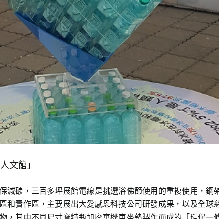
技人文館」
保減碳，三百多坪展館電線是挑選浴佛節使用的重複使用，鋼
區和實作區，主要展出大愛感恩科技公司研發成果，以及全球慈
物，其中不同尺寸寶特瓶加廢棄機車坐墊製作而成的「環保一