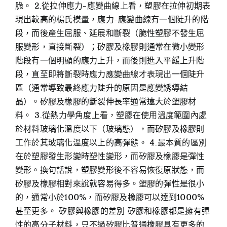
脆。 2.從拉伸應力-應變曲線上看，塑膠在拉伸初期表
現出較高的楊氏模量，應力-應變曲線有一個陡升的階
段，而後產生屈服、延展和斷裂（脆性塑膠不發生屈
服變形，直接斷裂）；矽膠及橡膠則通常在微小變形
階段有一個明顯的應力上升，而後則進入平緩上升階
段，直至即將斷裂時應力應變曲線才表現出一個陡升
區（通常導致最終應力陡升的原因是應變誘導結
晶）。矽膠及橡膠的斷裂伸長率通常遠大於塑膠材
料。 3.從熱力學角度上看，塑膠在使用溫度範圍內處
於材料玻璃化溫度以下（玻璃態），而矽膠及橡膠則
工作於其玻璃化溫度以上的高彈態。 4.最本質的區別
在於塑膠發生形變時塑性變形，而矽膠及橡膠是彈性
變形。換句話說，塑膠變形後不容易恢復原狀態，而
矽膠及橡膠相對來說就容易得多。塑膠的彈性是很小
的，通常小於100%，而矽膠及橡膠可以達到1000%
甚至更多。 矽膠與橡膠的差別 矽膠和橡膠都是擁有彈
性的高分子材料，只不過矽膠比普通橡膠具有更多的