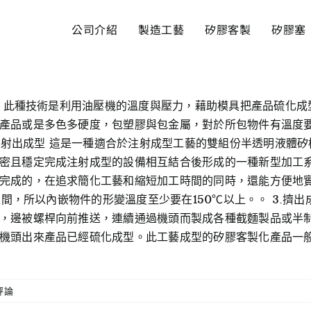
公司介紹
製造工藝
矽膠客製
矽膠塞
成型 此種技術是利用油壓機的溫度與壓力，藉助模具把產品硫化
產品或是多色多硬度，包塑膠與包金屬，對於所包物件有溫度要
液態射出成型 這是一種適合於注射成型工藝的雙組份半透明液體
密且穩定完成注射成型的設備相互結合後形成的一種新型加工系
完成的，在追求簡化工藝和縮短加工時間的同時，還能方便地
之間，所以內嵌物件的形變溫度至少要在150℃以上。。 3.擠
，邊被螺桿向前推送，連續通過機頭而製成各種截麵製品或半
機頭出來產品已經硫化成型。此工藝成型的矽膠客製化產品一
評論