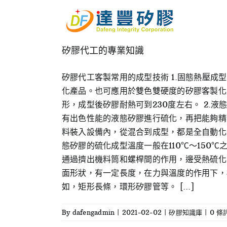
Skip
to
content
矽膠代工的專業知識
矽膠代工客製常用的成型技術 1.固態熱壓
化產品。也可應用於雙色雙硬度的矽膠客製化
形，成型後矽膠耐熱可到230度左右。 2.
有出色性能的液態矽膠進行硫化，再把能夠精
料裝入設備內，從混合到成型，都是全自動化
態矽膠的硫化成型溫度一般在110℃～150℃
通過擠出機料筒和螺桿間的作用，邊受熱硫化
面形狀，有一定長度，在力與溫度的作用下，
如，矩形長條，環形矽膠管等。 [...]
By
dafengadmin
|
2021-02-02
|
矽膠知識庫
|
0 條