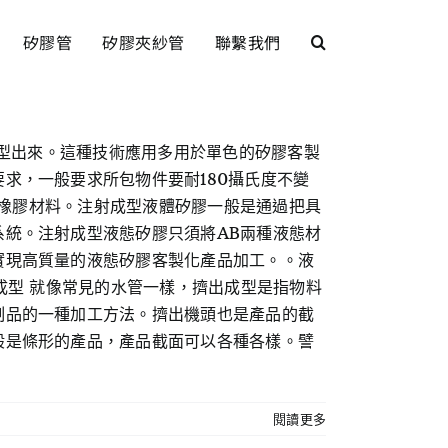
矽膠管
矽膠夾紗管
聯繫我們
成型出來。這種技術應用多用於單色的矽膠客製
求，一般要求所包物件要耐180攝氏度不變
矽橡膠材料。注射成型液體矽膠一般是通過把具
統。注射成型液態矽膠只須將AB兩種液態材
實現高質量的液態矽膠客製化產品加工。。液
出成型 就像常見的水管一樣，擠出成型是指物料
制品的一種加工方法。擠出機頭也是產品的截
般是條形的產品，產品截面可以各種各樣。譬
閱讀更多