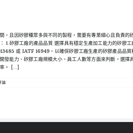
間，且因矽膠種眾多與不同的製程，需要有專業細心且負責的
： 1.矽膠工廠的產品品質 選擇具有穩定生產加工能力的矽膠
O13485 或 IATF 16949，以確保矽膠工廠生產的矽膠產品
開發能力、矽膠工廠規模大小、員工人數等方面來判斷，選擇
[...]
評論