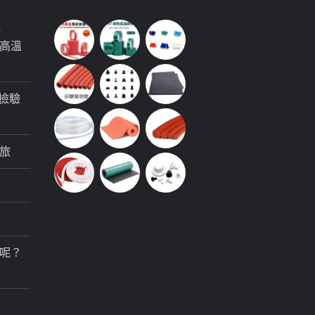
極
高溫
檢驗
旅
呢？