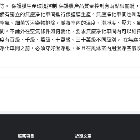
等。 保護膜生產環境控制 保護膜產品質量控制有兩點很關鍵
有獨立的無塵凈化車間進行保護膜生產。無塵凈化車間也叫潔凈廠房
空氣、細菌等污染物排除，並將室內的溫度、潔凈度、壓力、
間。不論外在空氣條件如何變化，要求無塵凈化車間內可以維
度有百級、千級、萬級、十萬級、三十萬級不同級別。 在無塵
凈化車間之前，必須穿好潔凈服，並且在風淋室內用潔凈空氣吹
論
服務項目
近期文章