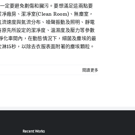
，一定要避免劃傷和臟污。要想滿足這兩點要
、潔凈室(Clean Room)、無塵室，
氣流速度與氣流分布、噪聲振動及照明、靜電
持原先所設定的潔凈度、溫濕度及壓力等參數
凈化車間內，在動態情況下，細菌及塵埃的最
淋15秒，以除去衣服表面附著的塵埃顆粒。
閱讀更多
Recent Works