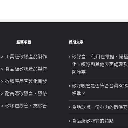
服務項目
近期文章
> 工業級矽膠產品製作
矽膠塞—使用在電鍍、陽
化、噴漆和其他表面處理及
> 食品級矽膠產品製作
防護塞
> 矽膠產品客製化開發
矽膠吸管是否符合台灣SGS
> 耐高溫矽膠塞、膠帶
標準？
> 矽膠包紗管、夾紗管
為地球盡一份心力的環保商
食品級矽膠管的特點