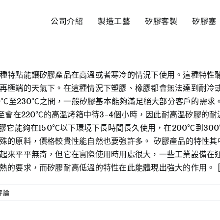
公司介紹
製造工藝
矽膠客製
矽膠塞
種特點能讓矽膠產品在高溫或者寒冷的情況下使用。這種特性
再極端的天氣下。在這種情況下塑膠、橡膠都會無法達到耐冷
40℃至230℃之間，一般矽膠基本能夠滿足絕大部分客戶的需
至會在220℃的高溫烤箱中待3-4個小時，因此耐高溫矽膠的
膠它能夠在150℃以下環境下長時間長久使用，在200℃到300
殊的原料，價格較貴性能自然也要強許多。 矽膠產品的特性其
起來平平無奇，但它在實際使用時用處很大，一些工業設備在
的要求，而矽膠耐高低溫的特性在此能體現出強大的作用。 [..
評論