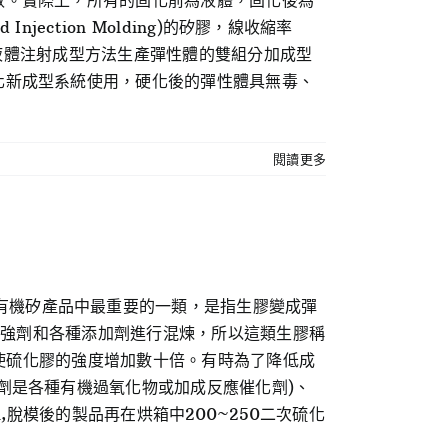
數。實際上，所有的固化前為液體，固化後為
ection Molding)的矽膠，線收縮率
用液體注射成型方法生產彈性體的雙組分加成型
化新成型系統使用，硬化後的彈性體具無毒、
閱讀更多
熱硫化矽膠，是有機矽產品中最重要的一類，是指生膠變成彈
補強劑和各種添加劑進行混煉，所以這類生膠稱
可使硫化膠的強度增加數十倍。有時為了降低成
劑是各種有機過氧化物或加成反應催化劑)、
n,脫模後的製品再在烘箱中200~250二次硫化