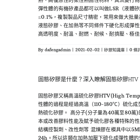
熱、高復原性的柔性熱固性材料，其流變行為
彈性體的有機矽產品都可以叫做LSR（液體矽膠），但
≤0.1%，複製製品尺寸精密，常用來做大批
液態矽膠、在加熱等不同條件下硬化形成彈性
高透明度、耐溫、耐燃、耐候、耐擠壓、極佳的
By
dafengadmin
|
2021-02-02
|
矽膠知識庫
|
0 條
固態矽膠是什麼？深入瞭解固態矽膠HTV
固態矽膠又稱高溫硫化矽膠HTV(High Tempe
性體的過程是經過高溫（110-180℃）硫
熱硫化矽膠。 高分子(分子量為40萬至80
本或改善膠料性能及賦予硫化膠各種特殊的性
結構控製劑、改性劑等 混煉膠在模具中以5MPa
24h。所以這類在加熱加壓下硫化成彈性體的生膠