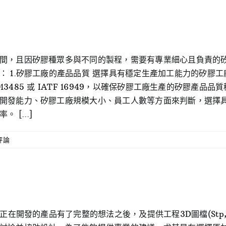
間，且因矽膠種眾多與不同的製程，需要有專業細心且負責的
： 1.矽膠工廠的產品品質 選擇具有穩定生產加工能力的矽膠
O13485 或 IATF 16949，以確保矽膠工廠生產的矽膠產品
開發能力、矽膠工廠規模大小、員工人數等方面來判斷，選擇
[...]
評論
在開發的產品有了完整的想法之後，及提供工程3D圖檔(Stp,St