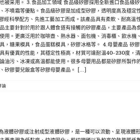
也被采用。 3.食品加工領域 食品級矽膠採用全新進口食品級
、不噴霜等優點。食品級矽膠是加成型矽膠，透明度高及穩定
矽膠經科學配方、先進工藝加工而成。該產品具有柔軟、耐高溫
品主要針對於用於跟人體食道有接觸的矽膠產品，主要產品為
使用。更廣泛用於咖啡壺、熱水器、面包機、消毒櫃、飲水機
具，糖果模具，食品蛋糕模具，矽膠冰格等。 4.母嬰產品 矽
具有優異的性能，其穩定性極高，材質可達耐溫40-230度，
論油污、冰凍或高溫都能使用。很多母嬰用品都是矽膠所製作
膠嬰兒飯盒等矽膠母嬰產品。 [...]
評論
Rubber)亦稱為液體矽膠或注射成型液體矽膠，是一種可以流動、呈