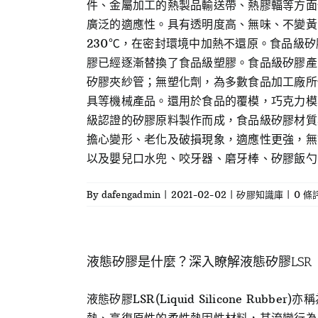
件、金屬加工的熱製品輸送帶、熱膠輻等方面
廣泛的適應性。具有透明度高、無味、不變黃
230℃，在密封環境中加熱不還原。食品級
膠已經逐漸替換了食品級塑膠。食品級矽膠產
矽膠夾紗管；無塑化劑，為多數食品加工廠所
具等機械產品。還用於食品的覆模，巧克力模
級認證的矽膠原料製作而成，食品級矽膠材質
擔心變形、老化及破損現象，適應性更強，無
以及嬰兒口水兜、咬牙器、磨牙棒、矽膠飯勺、矽
By
dafengadmin
|
2021-02-02
|
矽膠知識庫
|
0 條
液態矽膠是什麼？深入瞭解液態矽膠LSR
液態矽膠LSR(Liquid Silicone 