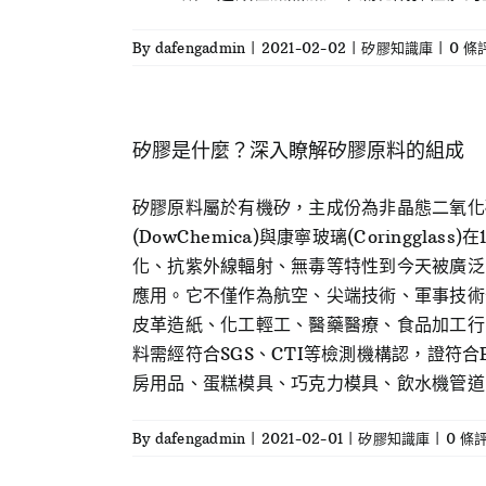
By
dafengadmin
|
2021-02-02
|
矽膠知識庫
|
0 條
矽膠是什麼？深入瞭解矽膠原料的組成
矽膠原料屬於有機矽，主成份為非晶態二氧化矽故稱矽
(DowChemica)與康寧玻璃(Coringgl
化、抗紫外線輻射、無毒等特性到今天被廣泛
應用。它不僅作為航空、尖端技術、軍事技術
皮革造紙、化工輕工、醫藥醫療、食品加工行
料需經符合SGS、CTI等檢測機構認，證符
房用品、蛋糕模具、巧克力模具、飲水機管道、
By
dafengadmin
|
2021-02-01
|
矽膠知識庫
|
0 條