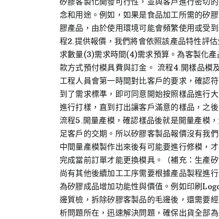
矽膠客製化開發可行性，並與客戶進行密切的
念和用途。例如，如果是食品加工所需的矽膠
膠產品，由於使用環境可能會頻繁使用或受到
程2.提供報價，我們將會依照該產品特性評估
求數量(3)需求時間(4)需求預算。為客製
款方式預付模具費與訂金。 流程4.開樣品
工程人員會第一時間對比客戶的要求，確認符
到了需求標準，即可同意開始按照樣品進行大
進行打樣，直到打出讓客戶滿意的樣品，之後
流程5.開量產模，確認樣品後就是開量產模
足客戶的交期。所以矽膠客製品報價沒有我們
中間量產模製作出來後有可能要進行修模，才
完成當前訂單才能更換模具。（補充：生產矽
尚有其他後續加工工序需要根據產品製程進行
為矽膠成品增加功能性與價值。例如印刷Log
邊質檢，拆除矽膠客製品的毛邊後，還需要經
析問題所在，迅速解決問題，確保出貨全部為良品。