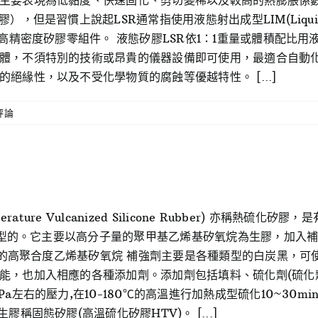
主要表現為低黏度、快速固化、剪切變稀以及較高的熱膨脹係
是習慣上說起LSR通常指使用液態射出成型LIM(Liquid Inj
量高精密度矽膠零組件。 液態矽膠LSR依1：1重量或體積配比
體，不須特別的技術或昂貴的儀器設備即可使用，最適合自動
絕緣性，以及不受化學物質的腐蝕等優越特性。 [...]
評論
rature Vulcanized Silicone Rubber) 亦稱
化成型的。它主要以高分子量的聚甲基乙烯基矽氧烷為生膠，加入
萬)的高聚合度乙烯基矽氧烷 補強劑主要是各種類型的白炭黑，
能，也加入相應的各種添加劑。添加劑包括填料、硫化劑(硫化
左右的壓力,在10-180℃的高溫進行加熱成型硫化10~30mi
稱固態矽膠(高溫硫化矽膠HTV)。 [...]