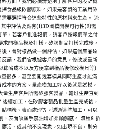
材料方面，我們必須清楚地了解客戶的設計概
選擇食品級矽膠原料。如果是客製的工業用矽
需要選擇符合這些特性的原材料來生產。 流
評估要點有(1)3D圖檔開模可行性(2)需
認訂單，若客戶批准報價，請客戶按報價單之付
等要求開樣品模及打樣，矽膠制品打樣完成後，
品後，會對樣品做一個評估，如果這個產品達
間反饋，我們會根據客戶的意見，修改或重新
以節省成本以及方便拿到樣品後修改模具等)
數量很多，甚至要開幾套模具同時生產才能滿
省成本的方案。量產模加工好以後就是試模，
會大量生產客戶所需矽膠客製品，輪班生產直到
7.後續加工，在矽膠客製品批量生產完成後，
、貼標籤、表面處理等。透過這些加工，可以
，表面噴塗手感油增加柔順觸感。 流程8.拆
、髒污、或其他不良現象。如出現不良，則分