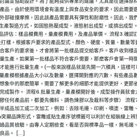
討論並協助設計。為了能夠提供專業的建議，尤其是在選擇原
產品，由於使用環境會有溫度上與食品安全的要求，因此需要
外部碰撞摩擦，因此該產品需要具有彈性和耐磨性。因此，我們
生產製造方式，如固態熱壓成型，液態射出成型，或擠出成型。其中
化產品評估：樣品模費用，量產模費用，及產品單價。 流程3.確
模及打樣，根據客戶要求的產品型式、顏色、硬度、質量、數量
合客戶的要求後，才會將第一批樣品提交給客戶。客戶收到樣
量生產。如果第一批樣品不符合客戶需要，那麽客戶會第一時
才能進行批量生產。(一般來說樣品就是先開一穴模具，這樣可
，量產模根據產品大小以及數量，選擇開對應的穴數，有些產品
想象中的那麽簡單，需要了解更多的細節才能提供更好、更節
完成製作。 流程6.批量生產，量產模開好後，成型操作員就
膠任何產品前，都要先備料、調色煉膠以及裁料等步驟） 流程
半成品加工或二次加工，例如：去除毛邊、印刷、噴塗、雷雕
o突顯品牌形式，雷雕或貼生產序號標籤可以利於在組裝線上辨別
過品質檢驗，由專人定期檢查，看是否與標準品一樣，無毛邊
 [...]