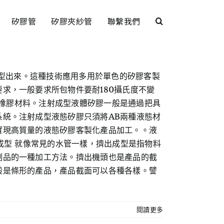
矽膠管
矽膠夾紗管
聯繫我們
成型出來。這種技術應用多用於單色的矽膠客製
求，一般要求所包物件要耐180攝氏度不變
矽橡膠材料。注射成型液體矽膠一般是通過把具
統。注射成型液態矽膠只須將AB兩種液態材
實現高質量的液態矽膠客製化產品加工。。液
出成型 就像常見的水管一樣，擠出成型是指物料
制品的一種加工方法。擠出機頭也是產品的截
般是條形的產品，產品截面可以各種各樣。譬
閱讀更多