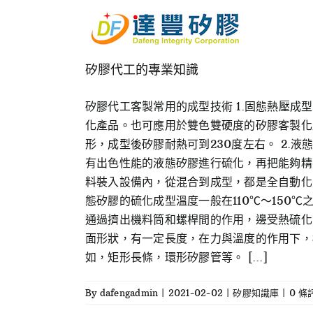
Skip
to
content
矽膠代工的專業知識
矽膠代工客製常用的成型技術 1.固態熱壓
化產品。也可應用於雙色雙硬度的矽膠客製化
形，成型後矽膠耐熱可到230度左右。 2.
有出色性能的液態矽膠進行硫化，再把能夠精
料裝入設備內，從混合到成型，都是全自動化
態矽膠的硫化成型溫度一般在110℃～150℃
通過擠出機料筒和螺桿間的作用，邊受熱硫化
面形狀，有一定長度，在力與溫度的作用下，
如，矩形長條，環形矽膠管等。 [...]
By
dafengadmin
|
2021-02-02
|
矽膠知識庫
|
0 條