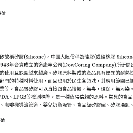
評論
膠(Silicone)，中國大陸俗稱為硅膠(或硅橡膠 Silicon
ass)在1943年合資成立的道康寧公司(DowCoring Compa
的使用且範圍越來越廣。矽膠原料製成的產品具有優異的耐熱
部門的特種材料使用，而且也用於民生各領域，其應用範圍已
業等。食品級矽膠可以直接跟食品接觸，無毒，環保，無污染
合FDA、LFGB等檢測標準，是一種值得信賴的原料。常見的
咖啡機導流管道、嬰兒奶瓶吸管、食品級矽膠碗、矽膠湯匙、矽膠吸
評論