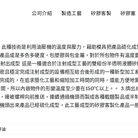
公司介紹
製造工藝
矽膠客製
矽膠塞
成型 此種技術是利用油壓機的溫度與壓力，藉助模具把產品硫化
產品或是多色多硬度，包塑膠與包金屬，對於所包物件有溫度要
液態射出成型 這是一種適合於注射成型工藝的雙組份半透明液體
密且穩定完成注射成型的設備相互結合後形成的一種新型加工系
完成的，在追求簡化工藝和縮短加工時間的同時，還能方便地
之間，所以內嵌物件的形變溫度至少要在150℃以上。。 3.擠
，邊被螺桿向前推送，連續通過機頭而製成各種截麵製品或半
機頭出來產品已經硫化成型。此工藝成型的矽膠客製化產品一
評論