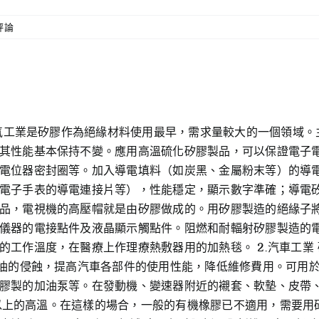
評論
、電氣工業是矽膠作為絕緣材料使用最早，需求量較大的一個領域
其性能基本保持不變。應用高溫硫化矽膠製品，可以保證電子
電位器密封圈等。加入導電填料（如炭黑、金屬粉末等）的導
電子手表的導電連接片等），性能穩定，顯示數字準確；導電
品，電視機的高壓帽就是由矽膠做成的。用矽膠製造的絕緣子
儀器的電接點件及液晶顯示觸點件。阻燃和耐輻射矽膠製造的
的工作溫度，在醫療上作理療熱敷器用的加熱毯。 2.汽車工業
滑油的侵蝕，提高汽車各部件的使用性能，降低維修費用。可用
膠製的加油泵等。在發動機、變速器附近的襯套、軟墊、皮帶
°C以上的高溫。在這樣的場合，一般的有機橡膠已不適用，需要