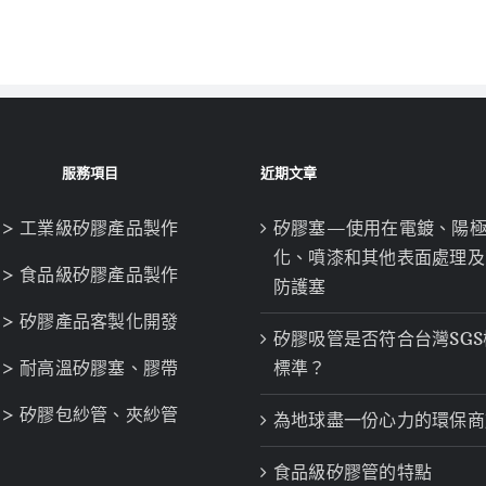
服務項目
近期文章
> 工業級矽膠產品製作
矽膠塞—使用在電鍍、陽
化、噴漆和其他表面處理及
> 食品級矽膠產品製作
防護塞
> 矽膠產品客製化開發
矽膠吸管是否符合台灣SGS
> 耐高溫矽膠塞、膠帶
標準？
> 矽膠包紗管、夾紗管
為地球盡一份心力的環保商
食品級矽膠管的特點