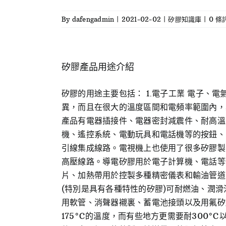
By
dafengadmin
|
2021-02-02
|
矽膠知識庫
|
0 條
矽膠產品用途介紹
矽膠的用途主要包括： 1.電子工業 電子
異，而且在很大的溫度區間和電頻率範圍內，
產品有電器插接件、電器密封減震件、耐高溫
機、遙控系統、電動玩具和電話機等的按鈕、
引線集成線路。電視機上也使用了很多矽膠製
高壓線路。導電矽膠用於電子計算機、電話等
片、加熱帶用於控製多種精密儀表和輸油管道
(特別是具有各種特性的矽膠)可耐燃油、潤
用軟管、消聲器襯裏、蓄電池接頭以及用氟矽
175°C的溫度，而有些地方更需要耐300