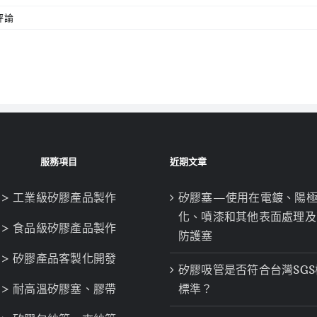
評論
服務項目
近期文章
> 工業級矽膠產品製作
矽膠塞—使用在電鍍、陽
化、噴漆和其他表面處理及
> 食品級矽膠產品製作
防護塞
> 矽膠產品客製化開發
矽膠吸管是否符合台灣SGS
> 耐高溫矽膠塞、膠帶
標準？