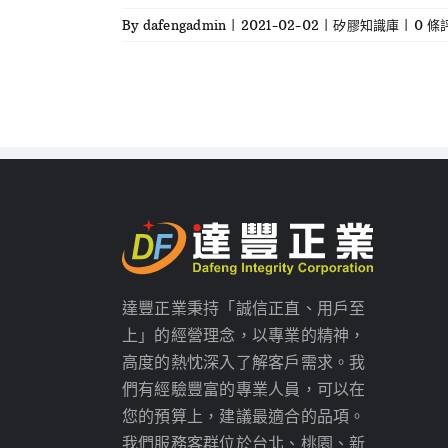
By
dafengadmin
|
2021-02-02
|
矽膠知識庫
|
0 條
達豐正業秉持「誠信正直、用戶至
上」的經營理念，以專業的精神，
高度的熱忱深入了解客戶需求。我
們有經驗豐富的專業人員，可以在
您的預算上，建議最適合的品項。
我們服務客群位於台北、桃園、新