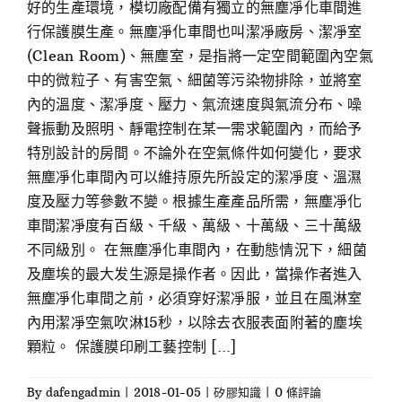
好的生產環境，模切廠配備有獨立的無塵凈化車間進
行保護膜生產。無塵凈化車間也叫潔凈廠房、潔凈室
(Clean Room)、無塵室，是指將一定空間範圍內空氣
中的微粒子、有害空氣、細菌等污染物排除，並將室
內的溫度、潔凈度、壓力、氣流速度與氣流分布、噪
聲振動及照明、靜電控制在某一需求範圍內，而給予
特別設計的房間。不論外在空氣條件如何變化，要求
無塵凈化車間內可以維持原先所設定的潔凈度、溫濕
度及壓力等參數不變。根據生產產品所需，無塵凈化
車間潔凈度有百級、千級、萬級、十萬級、三十萬級
不同級別。 在無塵凈化車間內，在動態情況下，細菌
及塵埃的最大发生源是操作者。因此，當操作者進入
無塵凈化車間之前，必須穿好潔凈服，並且在風淋室
內用潔凈空氣吹淋15秒，以除去衣服表面附著的塵埃
顆粒。 保護膜印刷工藝控制 [...]
By
dafengadmin
|
2018-01-05
|
矽膠知識
|
0 條評論