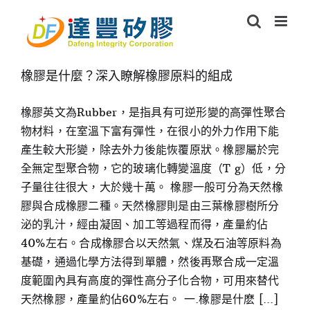
Skip
to
content
橡膠是什麼？深入瞭解橡膠原料的組成
橡膠英文為Rubber，是指具有可逆形變的高彈性聚合
物材料，在室溫下富有彈性，在很小的外力作用下能
產生較大形變，除去外力後能恢覆原狀。橡膠屬於完
全無定型聚合物，它的玻璃化轉變溫度（T g）低，分
子量往往很大，大於幾十萬。 橡膠一般可分為天然橡
膠與合成橡膠二種。天然橡膠則是由三葉橡膠樹所分
泌的乳汁，經由凝固、加工等過程而得，產量約佔
40%左右。合成橡膠合以天然氣、煤及石油等原料為
基礎，通過化學方法得到單體，然後再聚合成一定溫
度範圍內具有高度的彈性高分子化合物，可用來替代
天然橡膠，產量約佔60%左右。 一.橡膠是什麽 [...]