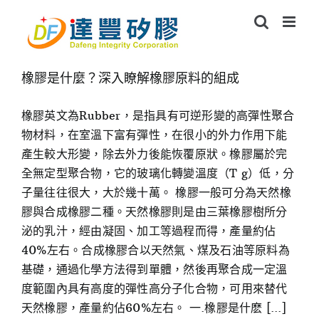
Skip
to
content
橡膠是什麼？深入瞭解橡膠原料的組成
橡膠英文為Rubber，是指具有可逆形變的高彈性聚合
物材料，在室溫下富有彈性，在很小的外力作用下能
產生較大形變，除去外力後能恢覆原狀。橡膠屬於完
全無定型聚合物，它的玻璃化轉變溫度（T g）低，分
子量往往很大，大於幾十萬。 橡膠一般可分為天然橡
膠與合成橡膠二種。天然橡膠則是由三葉橡膠樹所分
泌的乳汁，經由凝固、加工等過程而得，產量約佔
40%左右。合成橡膠合以天然氣、煤及石油等原料為
基礎，通過化學方法得到單體，然後再聚合成一定溫
度範圍內具有高度的彈性高分子化合物，可用來替代
天然橡膠，產量約佔60%左右。 一.橡膠是什麽 [...]