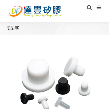
Skip
to
content
T型塞