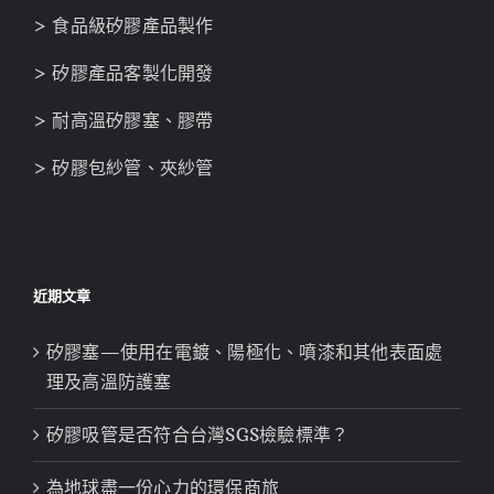
> 矽膠產品客製化開發
> 耐高溫矽膠塞、膠帶
> 矽膠包紗管、夾紗管
近期文章
矽膠塞—使用在電鍍、陽極化、噴漆和其他表面處
理及高溫防護塞
矽膠吸管是否符合台灣SGS檢驗標準？
為地球盡一份心力的環保商旅
食品級矽膠管的特點