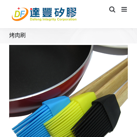
Skip
to
content
烤肉刷