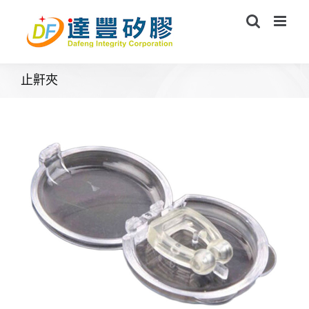
Skip
to
content
止鼾夾