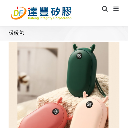
Skip
to
content
暖暖包