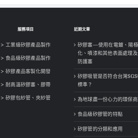
服務項目
近期文章
> 工業級矽膠產品製作
矽膠塞—使用在電鍍、陽
化、噴漆和其他表面處理及
> 食品級矽膠產品製作
防護塞
> 矽膠產品客製化開發
矽膠吸管是否符合台灣SGS
> 耐高溫矽膠塞、膠帶
標準？
> 矽膠包紗管、夾紗管
為地球盡一份心力的環保商
食品級矽膠管的特點
矽膠管的分類和應用