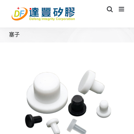
Skip
to
content
塞子