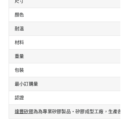
尺寸
顏色
耐溫
材料
重量
包裝
最小訂購量
認證
達豐矽膠
為為專業矽膠製品・矽膠成型工廠，生產各式