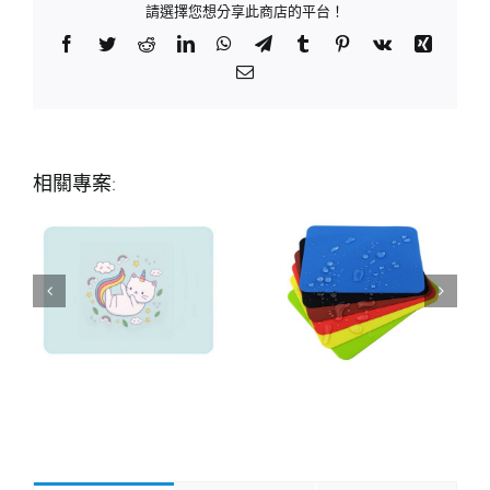
請選擇您想分享此商店的平台！
Facebook
Twitter
Reddit
LinkedIn
WhatsApp
Telegram
Tumblr
Pinterest
Vk
Xing
Email:
相關專案: