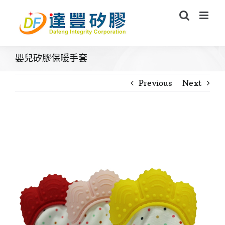
Skip
to
content
嬰兒矽膠保暖手套
Previous
Next
View
Larger
Image