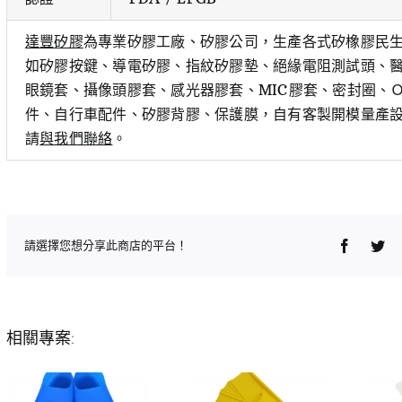
達豐矽膠
為專業矽膠工廠、矽膠公司，生產各式矽橡膠民
如矽膠按鍵、導電矽膠、指紋矽膠墊、絕緣電阻測試頭、醫
眼鏡套、攝像頭膠套、感光器膠套、MIC膠套、密封圈、
件、自行車配件、矽膠背膠、保護膜，自有客製開模量產
請
與我們聯絡
。
Faceboo
Twi
請選擇您想分享此商店的平台！
相關專案: