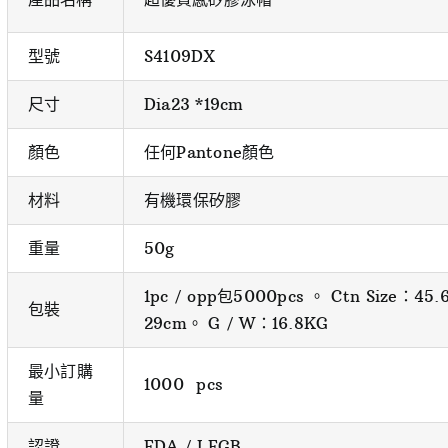
型號
S4109DX
尺寸
Dia23 *19cm
顏色
任何Pantone顏色
材料
有機環保矽膠
重量
50g
1pc / opp包5000pcs 。 Ctn Size：45.6 
包裝
29cm。 G / W：16.8KG
最小訂購
1000 pcs
量
認證
FDA / LFGB