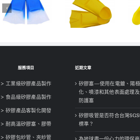
服務項目
近期文章
> 工業級矽膠產品製作
矽膠塞—使用在電鍍、陽
化、噴漆和其他表面處理及
> 食品級矽膠產品製作
防護塞
> 矽膠產品客製化開發
矽膠吸管是否符合台灣SGS
> 耐高溫矽膠塞、膠帶
標準？
> 矽膠包紗管、夾紗管
為地球盡一份心力的環保商