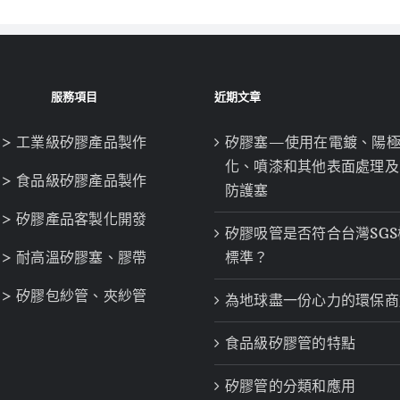
服務項目
近期文章
> 工業級矽膠產品製作
矽膠塞—使用在電鍍、陽
化、噴漆和其他表面處理及
> 食品級矽膠產品製作
防護塞
> 矽膠產品客製化開發
矽膠吸管是否符合台灣SGS
> 耐高溫矽膠塞、膠帶
標準？
> 矽膠包紗管、夾紗管
為地球盡一份心力的環保商
食品級矽膠管的特點
矽膠管的分類和應用