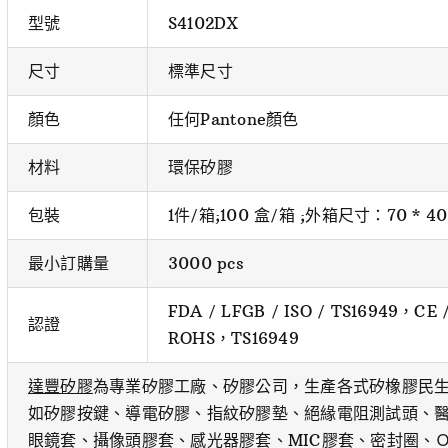
型號
S4102DX
尺寸
標準尺寸
顏色
任何Pantone顏色
材料
環保矽膠
包裝
1件/箱;100 盒/箱 ;外箱尺寸：70 * 40 
最小訂購量
3000 pcs
FDA / LFGB / ISO / TS16949，CE
認證
ROHS，TS16949
達豐矽膠
為專業矽膠工廠、矽膠公司，生產各式矽橡膠民
如矽膠按鍵、導電矽膠、指紋矽膠墊、絕緣電阻測試頭、醫
眼鏡套、攝像頭膠套、感光器膠套、MIC膠套、密封圈、