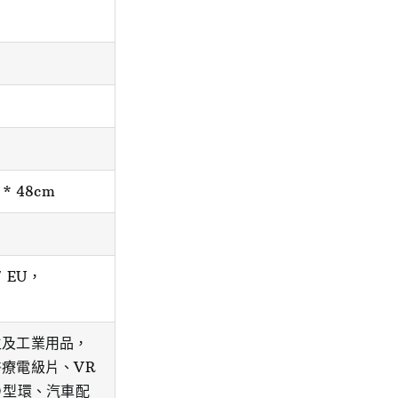
* 48cm
 / EU，
生及工業用品，
療電級片、VR
Ｏ型環、汽車配