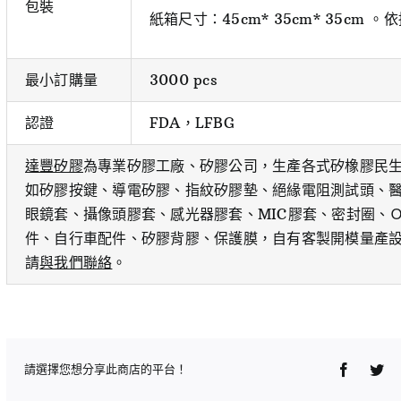
包裝
紙箱尺寸：45cm* 35cm* 35cm 
最小訂購量
3000 pcs
認證
FDA，LFBG
達豐矽膠
為專業矽膠工廠、矽膠公司，生產各式矽橡膠民
如矽膠按鍵、導電矽膠、指紋矽膠墊、絕緣電阻測試頭、醫
眼鏡套、攝像頭膠套、感光器膠套、MIC膠套、密封圈、
件、自行車配件、矽膠背膠、保護膜，自有客製開模量產
請
與我們聯絡
。
Faceboo
Twi
請選擇您想分享此商店的平台！