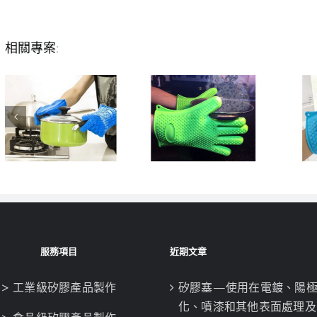
相關專案:
服務項目
近期文章
> 工業級矽膠產品製作
矽膠塞—使用在電鍍、陽
化、噴漆和其他表面處理及