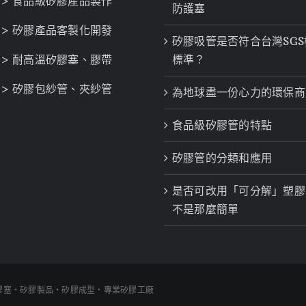
> 食品級矽膠產品製作
防護塞
> 矽膠產品客製化開發
矽膠吸管是否符合台灣SGS
> 耐高溫矽膠塞、膠帶
標準？
> 矽膠包紗管、夾紗管
為地球盡一份心力的環保商
食品級矽膠管的特點
矽膠管的分類和應用
是否可改用「可分解」塑膠
不是那麼簡單
廠 - 矽膠塞・矽膠製品・矽膠成型・專業矽膠工廠