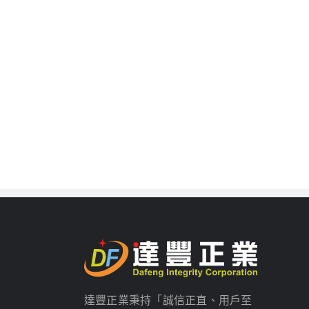
達豐正業秉持「誠信正直、用戶至