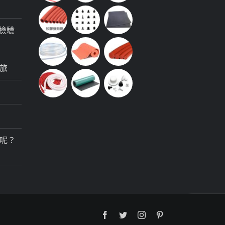
檢驗
旅
呢？
Facebook
Twitter
Instagram
Pinterest