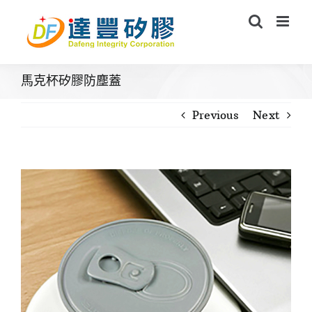
Skip
to
content
馬克杯矽膠防塵蓋
Previous
Next
View
Larger
Image