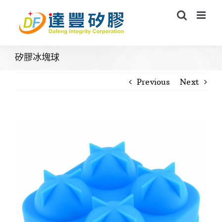
Skip
to
content
矽膠冰塊球
Previous
Next
View
Larger
Image