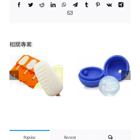
Facebook
Twitter
Reddit
LinkedIn
WhatsApp
Telegram
Tumblr
Pinterest
Vk
Xing
Email:
相關專案:
Comments
Popular
Recent