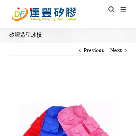
Skip
to
content
矽膠造型冰模
Previous
Next
View
Larger
Image