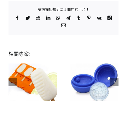
請選擇您想分享此商店的平台！
Facebook
Twitter
Reddit
LinkedIn
WhatsApp
Telegram
Tumblr
Pinterest
Vk
Xing
Email:
相關專案: