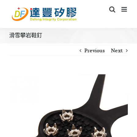
Skip
to
content
滑雪攀岩鞋釘
Previous
Next
View
Larger
Image