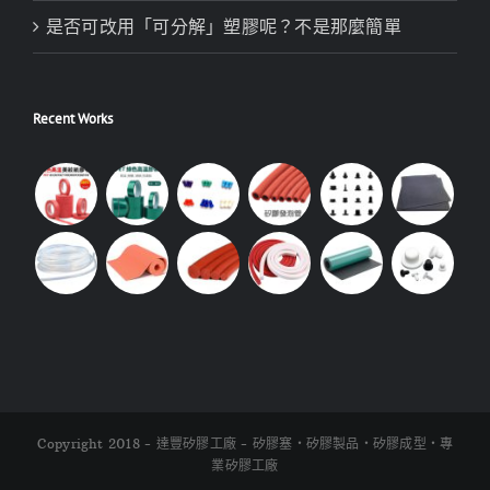
是否可改用「可分解」塑膠呢？不是那麼簡單
Recent Works
Copyright 2018 - 達豐矽膠工廠 - 矽膠塞・矽膠製品・矽膠成型・專
業矽膠工廠