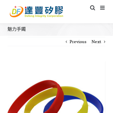
Skip
to
content
魅力手鐲
Previous
Next
View
Larger
Image