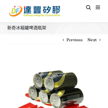
Skip
to
content
新奇冰箱罐啤酒瓶架
Previous
Next
View
Larger
Image