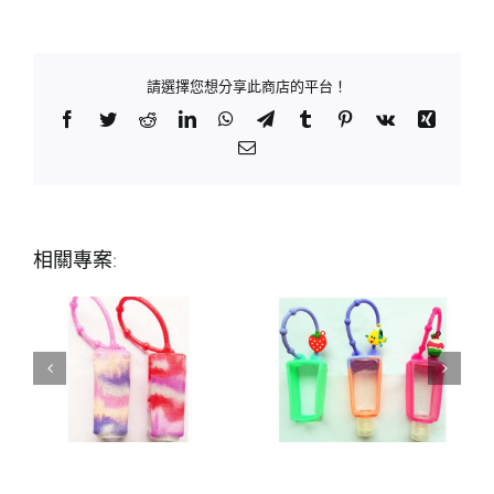
請選擇您想分享此商店的平台！
Facebook
Twitter
Reddit
LinkedIn
WhatsApp
Telegram
Tumblr
Pinterest
Vk
Xing
Email:
相關專案: