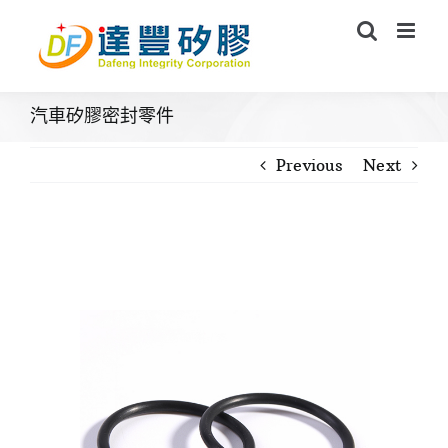
Skip
to
content
汽車矽膠密封零件
Previous
Next
View
Larger
Image