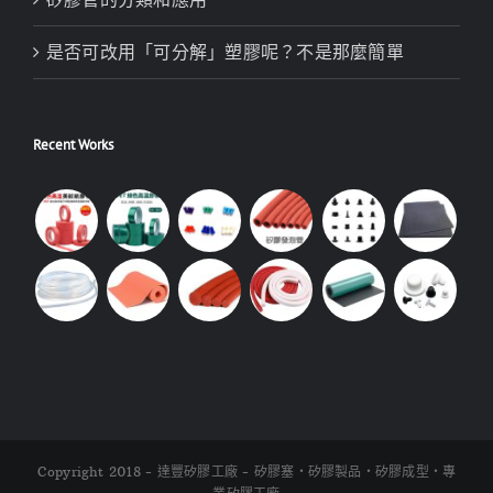
是否可改用「可分解」塑膠呢？不是那麼簡單
Recent Works
Copyright 2018 - 達豐矽膠工廠 - 矽膠塞・矽膠製品・矽膠成型・專