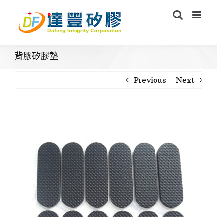
Skip
to
content
背膠矽膠墊
Previous
Next
View
Larger
Image