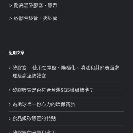
> 耐高溫矽膠塞、膠帶
> 矽膠包紗管、夾紗管
近期文章
矽膠塞—使用在電鍍、陽極化、噴漆和其他表面處
理及高溫防護塞
矽膠吸管是否符合台灣SGS檢驗標準？
為地球盡一份心力的環保商旅
食品級矽膠管的特點
矽膠管的分類和應用