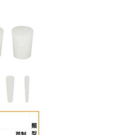
類
型
英制