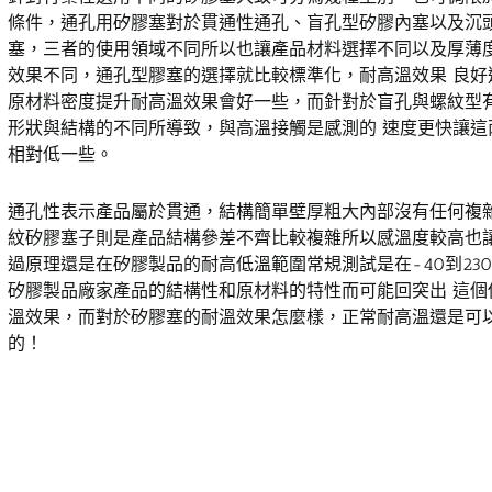
條件，通孔用矽膠塞對於貫通性通孔、盲孔型矽膠內塞以及沉頭
塞，三者的使用領域不同所以也讓產品材料選擇不同以及厚薄
效果不同，通孔型膠塞的選擇就比較標準化，耐高溫效果 良好
原材料密度提升耐高溫效果會好一些，而針對於盲孔與螺紋型
形狀與結構的不同所導致，與高溫接觸是感測的 速度更快讓這
相對低一些。
通孔性表示產品屬於貫通，結構簡單壁厚粗大內部沒有任何複
紋矽膠塞子則是產品結構參差不齊比較複雜所以感溫度較高也讓
過原理還是在矽膠製品的耐高低溫範圍常規測試是在-40到23
矽膠製品廠家產品的結構性和原材料的特性而可能回突出 這個
溫效果，而對於矽膠塞的耐溫效果怎麼樣，正常耐高溫還是可
的！