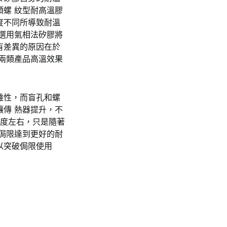
螺 紋型耐高溫膠
度不同所導致耐溫
選用氣相法矽膠將
有差異的原因在於
兩類產品高溫效果
雜性，而盲孔和螺
傳 熱器提升，不
0度左右，只是隨著
侷限達到更好的耐
以突破侷限使用