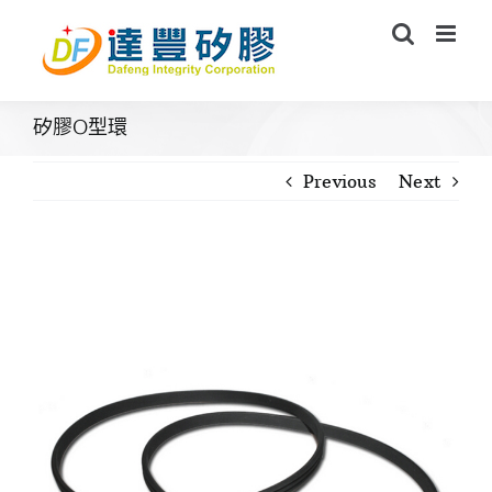
Skip
to
content
矽膠O型環
Previous
Next
View
Larger
Image