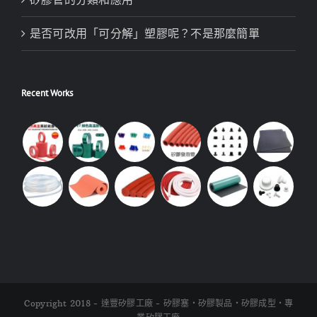
是否可改用「可分解」塑膠呢？不是那麼簡單
Recent Works
Copyright 2018 - 達豐矽膠工廠 - 矽膠塞・矽膠製品・矽膠成型・專