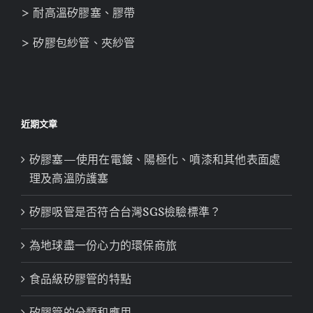
> 耐高溫矽膠塞、膠帶
> 矽膠包紗管、夾紗管
近期文章
矽膠塞—使用在電鍍、陽極化、噴漆和其他表面處
理及高溫防護塞
矽膠吸管是否符合台灣SGS檢驗標準？
為地球盡一份心力的環保商旅
食品級矽膠管的特點
矽膠管的分類和應用