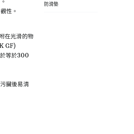
康。
防滑墊
美觀性。
吸咐在光滑的物
 GF)
於等於300
、污臟後易清